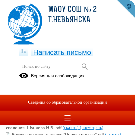
МАОУ СОШ № 2
Г.НЕВЬЯНСКА
Написать письмо
Конкурсы
Версия для слабовидящих
29.03.2024
Сведения об образовательной организации
Приложение+1+Положение+о+конкурсе_в МОУО для
сведения_Шуняева Н.В..pdf
(скачать)
(посмотреть)
Юношеский+литературный+конкурс_в МОУО для
сведения_Шуняева Н.В..pdf
(скачать)
(посмотреть)
Конкурс по журналистике "Первая полоса".pdf
(скачать)