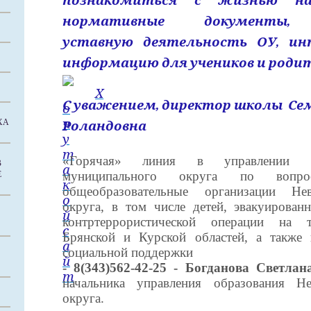
познакомиться с жизнью н
нормативные документы, 
уставную деятельность ОУ, ин
информацию для учеников и родит
С уважением, директор школы Се
ХА
Роландовна
«Горячая» линия в управлении об
В
муниципального округа по воп
Е
общеобразовательные организации Нев
округа, в том числе детей, эвакуирован
контртеррористической операции на т
Брянской и Курской областей, а также
социальной поддержки
- 8(343)562-42-25 - Богданова Светлан
начальника управления образования Не
округа.