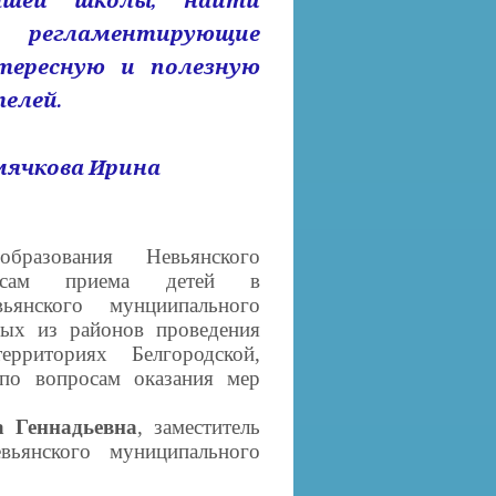
ашей школы, найти
регламентирующие
тересную и полезную
елей.
мячкова Ирина
разования Невьянского
росам приема детей в
ьянского мунциипального
ных из районов проведения
ерриториях Белгородской,
 по вопросам оказания мер
а Геннадьевна
, заместитель
вьянского муниципального