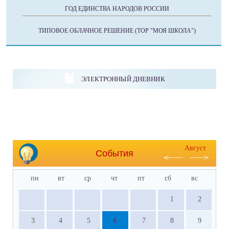
ГОД ЕДИНСТВА НАРОДОВ РОССИИ
ТИПОВОЕ ОБЛАЧНОЕ РЕШЕНИЕ (ТОР "МОЯ ШКОЛА")
ЭЛЕКТРОННЫЙ ДНЕВНИК
Август
События
пн
вт
ср
чт
пт
сб
вс
1
2
3
4
5
6
7
8
9