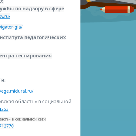
Э:
жбы по надзору в сфере
ov.ru/
igator-gia/
нститута педагогических
ентра тестирования
ГЭ:
//ege.midural.ru/
овская область» в социальной
4263
асть» в социальной сети
2712770