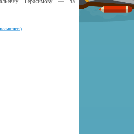
тальевну Герасимову — за
(посмотреть)