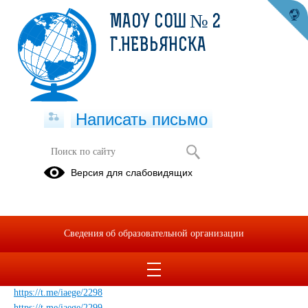
МАОУ СОШ № 2
Г.НЕВЬЯНСКА
Написать письмо
Подготовка к ВПР, ОГЭ, ЕГЭ
Версия для слабовидящих
14.01.2025
https://t.me/iaege/2293
https://t.me/iaege/2294
Сведения об образовательной организации
https://t.me/iaege/2295
https://t.me/iaege/2296
https://t.me/iaege/2297
https://t.me/iaege/2298
https://t.me/iaege/2299