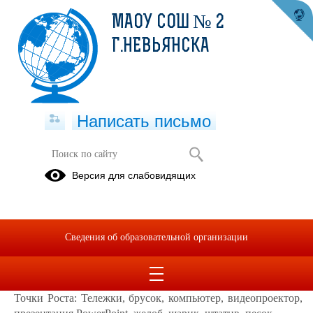
МАОУ СОШ № 2
Г.НЕВЬЯНСКА
Написать письмо
Урок для учащихся 7Б класса на
Версия для слабовидящих
тему: «Инерция».
22.11.2024
20 ноября в рамках реализации основной образовательной
Сведения об образовательной организации
программы "Физика" Татьяна Витальевна Герасимова
провела урок для учащихся 7Б класса на тему: «Инерция».
Используемые на уроке средств обучения и оборудование
Точки Роста: Тележки, брусок, компьютер, видеопроектор,