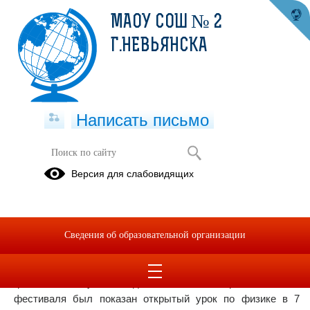
МАОУ СОШ № 2
Г.НЕВЬЯНСКА
Написать письмо
Открытый урок по физике "Сила
Версия для слабовидящих
трения"
13.02.2024
В декабре 2023 года в МАОУ СОШ № 2 в честь окончания
Сведения об образовательной организации
года педагога и наставника был проведен школьный
фестиваль открытых уроков «Функциональная
грамотность: учимся для жизни». В рамках этого
фестиваля был показан открытый урок по физике в 7