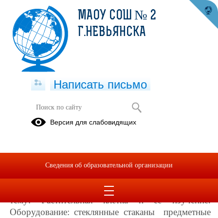
МАОУ СОШ № 2
Г.НЕВЬЯНСКА
Написать письмо
Лабораторная работа на тему
Версия для слабовидящих
"Растительная клетка и ее
изучение".
20.09.2024
Сведения об образовательной организации
Урок биологии прошёл в 6а и 6б классах
Учащиеся выполняли лабораторную работу на
тему: Растительная клетка и ее изучение.
Оборудование: стеклянные стаканы предметные